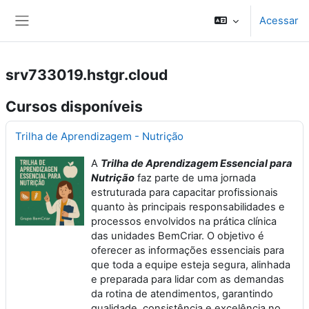
Ir para o conteúdo principal
Acessar
Painel lateral
srv733019.hstgr.cloud
Cursos disponíveis
Trilha de Aprendizagem - Nutrição
A
Trilha de Aprendizagem Essencial para
Nutrição
faz parte de uma jornada
estruturada para capacitar profissionais
quanto às principais responsabilidades e
processos envolvidos na prática clínica
das unidades BemCriar. O objetivo é
oferecer as informações essenciais para
que toda a equipe esteja segura, alinhada
e preparada para lidar com as demandas
da rotina de atendimentos, garantindo
qualidade, consistência e excelência no